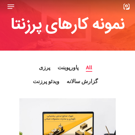
Menu
Ski
t
نمونه کارهای پرزنتا
Close
mai
Menu
conten
All
پاورپوینت
پرزی
گزارش سالانه
ویدئو پرزنت