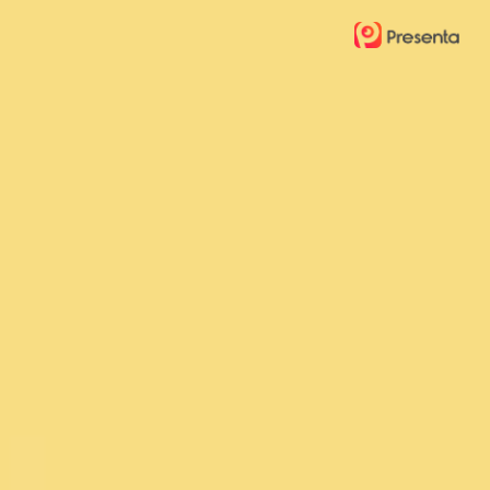
Ski
t
mai
conten