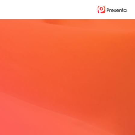
Ski
t
mai
conten