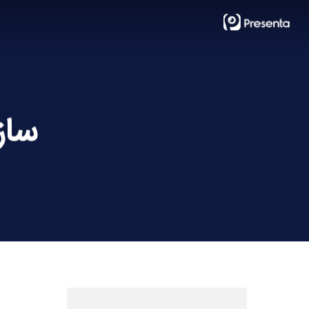
Ski
t
mai
conten
ساز