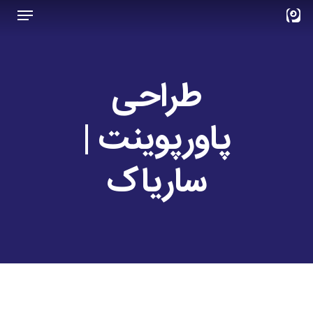
Menu
Ski
t
Close
mai
Menu
conten
طراحی
پاورپوینت |
ساریاک