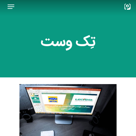
Menu
Ski
t
Close
mai
Menu
conten
تِک وست