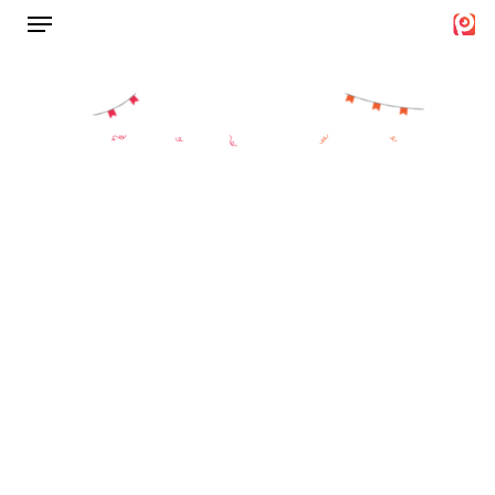
Menu
Ski
t
Close
mai
Menu
conten