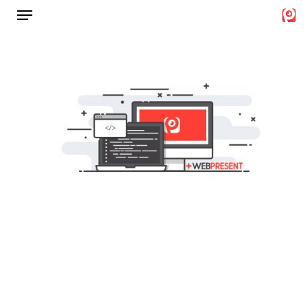
Menu
Ski
t
Close
mai
Menu
conten