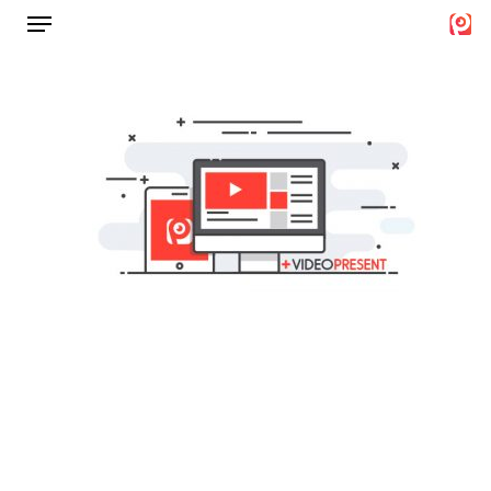
Menu
Ski
t
Close
mai
Menu
conten