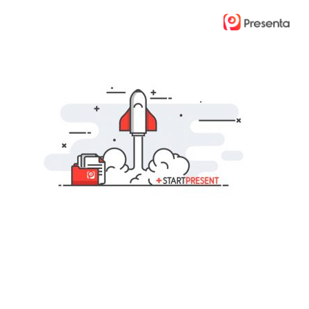
Ski
t
mai
conten