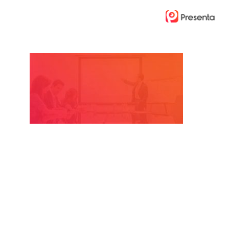
Ski
t
mai
conten