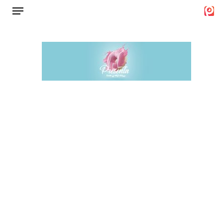
Menu
Ski
t
Close
mai
Menu
conten