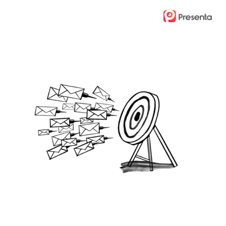
Ski
t
mai
conten