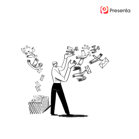
Ski
t
mai
conten