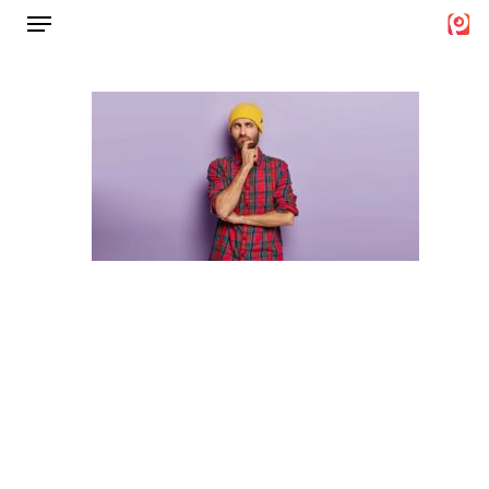
Menu
Ski
t
Close
mai
Menu
conten