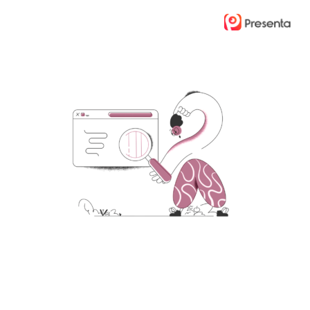
Ski
t
mai
conten