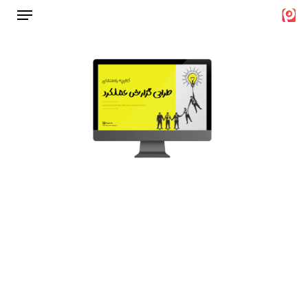
Menu
Ski
t
Close
mai
Menu
conten