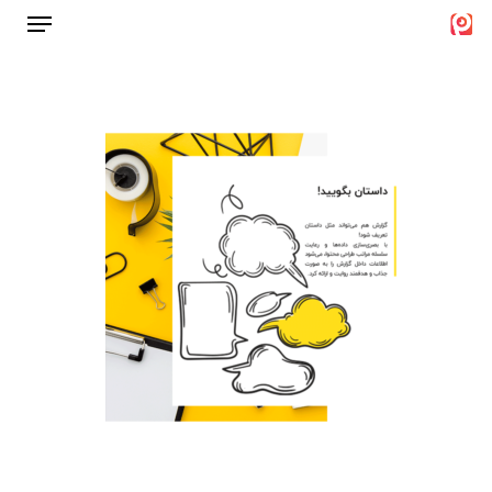
Menu
Ski
t
Close
mai
Menu
conten