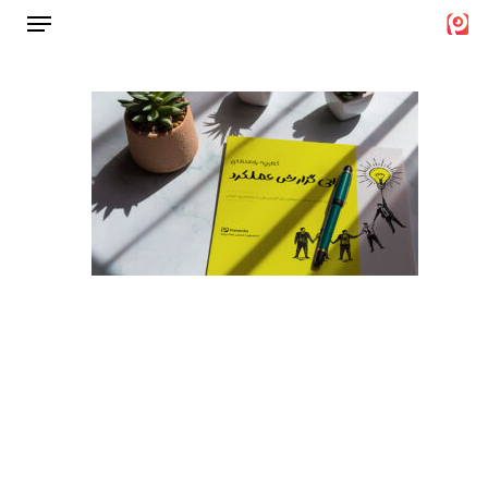
Menu
Ski
t
Close
mai
Menu
conten