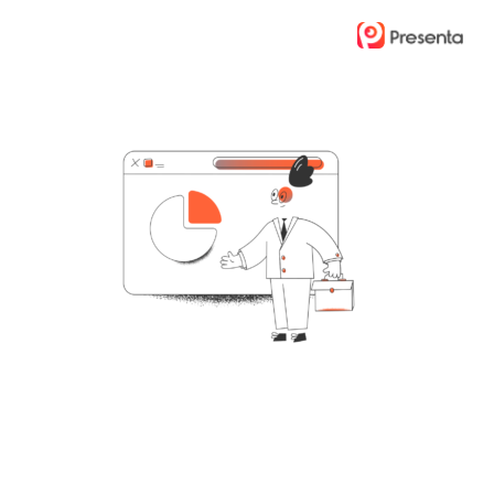
Ski
t
mai
conten