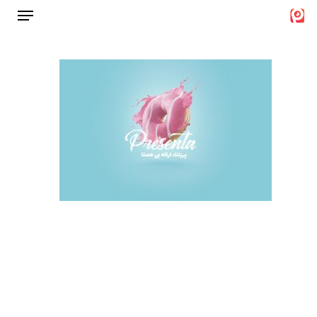
Menu
Ski
t
Close
mai
Menu
conten