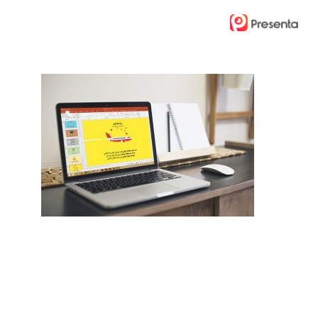
Ski
t
mai
conten